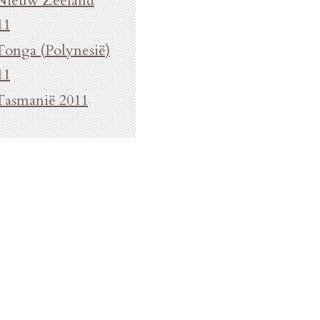
Nieuw Zeeland
11
Tonga (Polynesië)
11
Tasmanië 2011