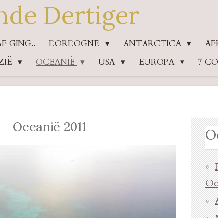
nde Dertiger
 GING..
DORDOGNE
ANTARCTICA
AF
ZIË
OCEANIË
USA
EUROPA
7 C
Oceanië 2011
O
Oc