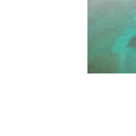
Foto Album Oceanië 2
Australië 2011
Nieuw Zeeland 2011