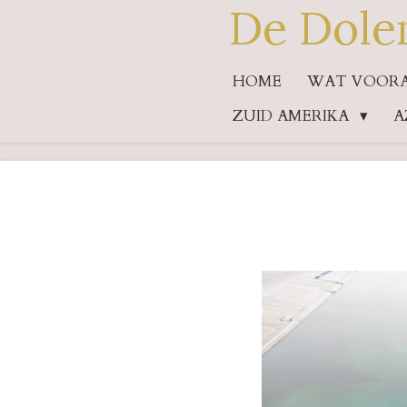
De Dole
Ga
direct
HOME
WAT VOORAF
naar
ZUID AMERIKA
A
de
hoofdinhoud