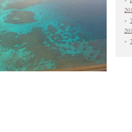
20
20
| 2011 |
011