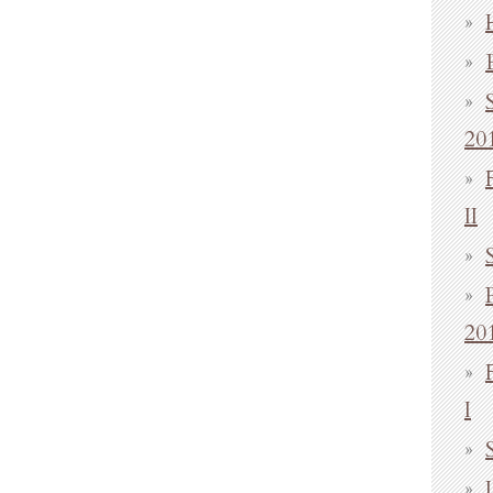
20
II
20
I