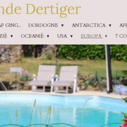
nde Dertiger
 GING..
DORDOGNE
ANTARCTICA
AF
ZIË
OCEANIË
USA
EUROPA
7 C