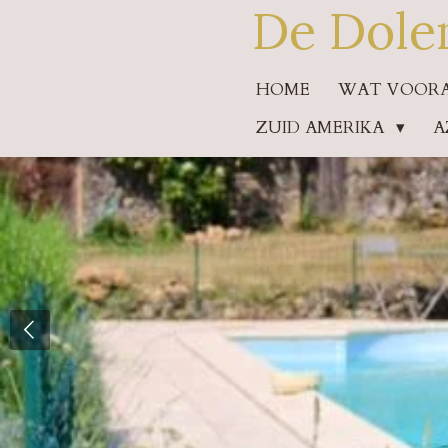
De Dole
Ga
direct
HOME
WAT VOORAF
naar
ZUID AMERIKA
A
de
hoofdinhoud