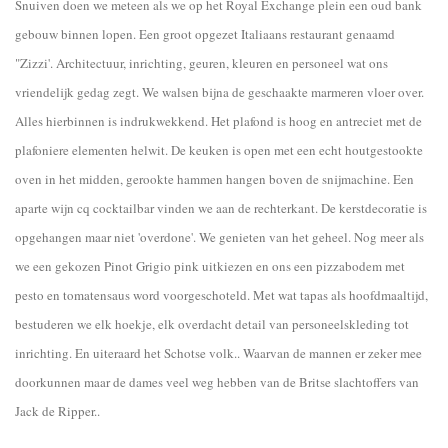
Snuiven doen we meteen als we op het Royal Exchange plein een oud bank
gebouw binnen lopen. Een groot opgezet Italiaans restaurant genaamd
"Zizzi'. Architectuur, inrichting, geuren, kleuren en personeel wat ons
vriendelijk gedag zegt. We walsen bijna de geschaakte marmeren vloer over.
Alles hierbinnen is indrukwekkend. Het plafond is hoog en antreciet met de
plafoniere elementen helwit. De keuken is open met een echt houtgestookte
oven in het midden, gerookte hammen hangen boven de snijmachine. Een
aparte wijn cq cocktailbar vinden we aan de rechterkant. De kerstdecoratie is
opgehangen maar niet 'overdone'. We genieten van het geheel. Nog meer als
we een gekozen Pinot Grigio pink uitkiezen en ons een pizzabodem met
pesto en tomatensaus word voorgeschoteld. Met wat tapas als hoofdmaaltijd,
bestuderen we elk hoekje, elk overdacht detail van personeelskleding tot
inrichting. En uiteraard het Schotse volk.. Waarvan de mannen er zeker mee
doorkunnen maar de dames veel weg hebben van de Britse slachtoffers van
Jack de Ripper..