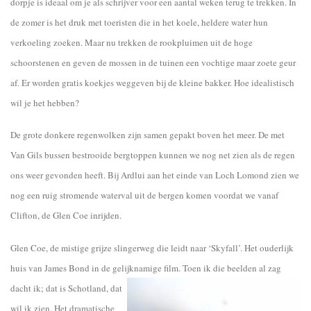
dorpje is ideaal om je als schrijver voor een aantal weken terug te trekken. In
de zomer is het druk met toeristen die in het koele, heldere water hun
verkoeling zoeken. Maar nu trekken de rookpluimen uit de hoge
schoorstenen en geven de mossen in de tuinen een vochtige maar zoete geur
af. Er worden gratis koekjes weggeven bij de kleine bakker. Hoe idealistisch
wil je het hebben?
De grote donkere regenwolken zijn samen gepakt boven het meer. De met
Van Gils bussen bestrooide bergtoppen kunnen we nog net zien als de regen
ons weer gevonden heeft. Bij Ardlui aan het einde van Loch Lomond zien we
nog een ruig stromende waterval uit de bergen komen voordat we vanaf
Clifton, de Glen Coe inrijden.
Glen Coe, de mistige grijze slingerweg die leidt naar ‘Skyfall’. Het ouderlijk
huis van James Bond in de gelijknamige film. Toen ik die
beelden al zag
dacht ik; dat is Schotland, dat
wil ik zien. Het dramatische