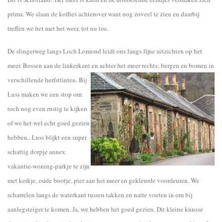
prima. We slaan de koffies achterover want nog zoveel te zien en daarbij
treffen we het met het weer, tot nu toe.
De slingerweg langs Loch Lomond leidt ons langs fijne uitzichten op het
meer. Bossen aan de linkerkant en achter het meer rechts;
bergen en bomen in
verschillende herfsttinten. Bij
Luss maken we een stop om
toch nog even rustig te kijken
of we het wel echt goed gezien
hebben.. Luss blijkt een super
schattig dorpje annex
vakantie-woning-parkje te zijn
met kerkje, oude bootje, pier aan het meer en gekleurde voordeuren. We
scharrelen langs de waterkant tussen takken en natte voeten in om bij
aanlegsteiger te komen. Ja, we hebben het goed gezien. Dit kleine knusse