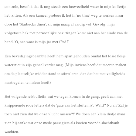
controle, besef ik dat ik nog steeds een hoeveelheid water in mijn koffertje
heb zitten. Als een kameel probeer ik het in 'no time' weg te werken maar
door het 'Starbucks diner', zit mijn maag al aardig vol. Gevolg; mijn
volgetaste bak met persoonlijke bezittingen komt niet aan het einde van de
band. 'O, nee waar is mijn jas met iPad?'
Een beveiligingsbeambte heeft hem apart gehouden omdat het losse flesje
water niet in zijn geheel verder mag. (Mijn inziens heeft dat meer te maken
om de plaatselijke middenstand te stimuleren, dan dat het met veiligheids
maatregelen te maken heeft)
Het volgende reisbulletin wat we tegen komen in de gang, geeft aan met
knipperende rode letters dat de 'gate aan het sluiten is'. 'Wattt? Nu al? Zal je
toch niet zien dat we onze vlucht missen?!' We doen een klein drafje maar
zien bij aankomst onze mede passagiers als koeien voor de slachtbank
wachten.