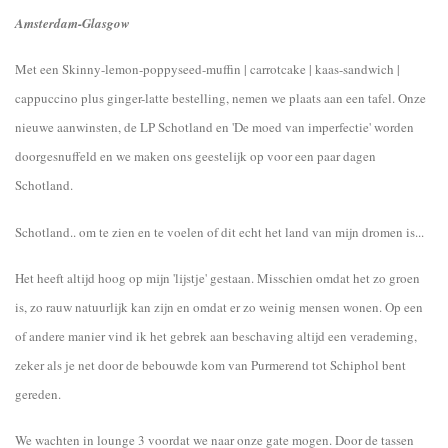
Amsterdam-Glasgow
Met een Skinny-lemon-poppyseed-muffin | carrotcake | kaas-sandwich |
cappuccino plus ginger-latte bestelling, nemen we plaats aan een tafel. Onze
nieuwe aanwinsten, de LP Schotland en 'De moed van imperfectie' worden
doorgesnuffeld en we maken ons geestelijk op voor een paar dagen
Schotland.
Schotland.. om te zien en te voelen of dit echt het land van mijn dromen is...
Het heeft altijd hoog op mijn 'lijstje' gestaan. Misschien omdat het zo groen
is, zo rauw natuurlijk kan zijn en omdat er zo weinig mensen wonen. Op een
of andere manier vind ik het gebrek aan beschaving altijd een verademing,
zeker als je net door de bebouwde kom van Purmerend tot Schiphol bent
gereden.
We wachten in lounge 3 voordat we naar onze gate mogen. Door de tassen