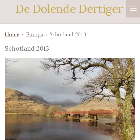
De Dolende Dertiger
Ga
direct
naar
Home
»
Europa
»
Schotland 2013
de
hoofdinhoud
Schotland 2013