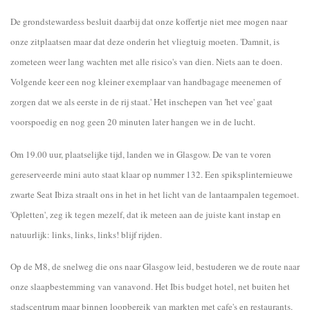
De grondstewardess besluit daarbij dat onze koffertje niet mee mogen naar
onze zitplaatsen maar dat deze onderin het vliegtuig moeten. 'Damnit, is
zometeen weer lang wachten met alle risico's van dien. Niets aan te doen.
Volgende keer een nog kleiner exemplaar van handbagage meenemen of
zorgen dat we als eerste in de rij staat.' Het inschepen van 'het vee' gaat
voorspoedig en nog geen 20 minuten later hangen we in de lucht.
Om 19.00 uur, plaatselijke tijd, landen we in Glasgow. De van te voren
gereserveerde mini auto staat klaar op nummer 132. Een spiksplinternieuwe
zwarte Seat Ibiza straalt ons in het in het licht van de lantaarnpalen tegemoet.
'Opletten', zeg ik tegen mezelf, dat ik meteen aan de juiste kant instap en
natuurlijk: links, links, links! blijf rijden.
Op de M8, de snelweg die ons naar Glasgow leid, bestuderen we de route naar
onze slaapbestemming van vanavond. Het Ibis budget hotel, net buiten het
stadscentrum maar binnen loopbereik van markten met cafe's en restaurants.