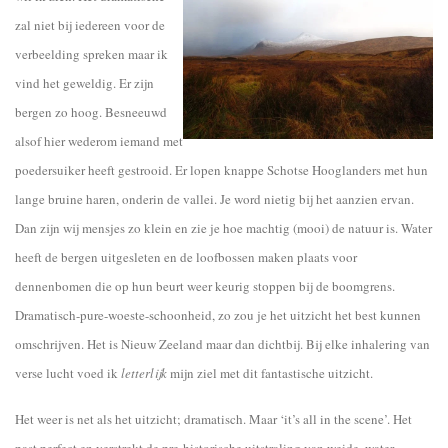
zal niet bij iedereen voor de
verbeelding spreken maar ik
vind het geweldig. Er zijn
bergen zo hoog. Besneeuwd
alsof hier wederom iemand met
poedersuiker heeft gestrooid. Er lopen knappe Schotse Hooglanders met hun
lange bruine haren, onderin de vallei. Je word nietig bij het aanzien ervan.
Dan zijn wij mensjes zo klein en zie je hoe machtig (mooi) de natuur is. Water
heeft de bergen uitgesleten en de loofbossen maken plaats voor
dennenbomen die op hun beurt weer keurig stoppen bij de boomgrens.
Dramatisch-pure-woeste-schoonheid, zo zou je het uitzicht het best kunnen
omschrijven. Het is Nieuw Zeeland maar dan dichtbij. Bij elke inhalering van
verse lucht voed ik
letterlijk
mijn ziel met dit fantastische uitzicht.
Het weer is net als het uitzicht; dramatisch. Maar ‘it’s all in the scene’. Het