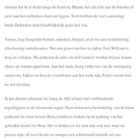
uitstaat dat ik te dicht langs de berm rij. Hhmm, het zal echt aan de breedte of
juist aan het ontbreken daarvan liggen. Toch hebben de veel aanwezige
brede Defenders daar klaarblijkelijk geen last van.
Varens, laag hangende bomen, meertjes, bergen, af en toe een nederzetting,
alles keurig onderhouden. Wat een genot om hier te rijden. Fort William is
leeg en verlaten. We parkeren de auto om zelf warm te worden bij een warme
choco en warme appeltaart. Aan het raam, hoog verheven van de waterpartij
onder ons, kijken we hoe de visserboten aan het werk zijn. Forel, zwemt hier
na wat navraag.
In het duister scheuren we terug de A82 af met veel verblindende
tegenliggers in de stromende regen. Door intensieve bestudering van de kaart
parkeren we onze trouwe Ibiza zonder te zoeken op de parking van het
geboekte hostel in Oban. Het is donker en we zien dan ook niet waar we
precies zijn. Al weet ik dat we morgen een schitterend uitzicht uit ons