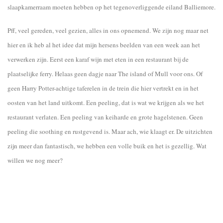
slaapkamerraam moeten hebben op het tegenoverliggende eiland Balliemore.
Pff, veel gereden, veel gezien, alles in ons opnemend. We zijn nog maar net
hier en ik heb al het idee dat mijn hersens beelden van een week aan het
verwerken zijn. Eerst een karaf wijn met eten in een restaurant bij de
plaatselijke ferry. Helaas geen dagje naar The island of Mull voor ons. Of
geen Harry Potter-achtige taferelen in de trein die hier vertrekt en in het
oosten van het land uitkomt. Een peeling, dat is wat we krijgen als we het
restaurant verlaten. Een peeling van keiharde en grote hagelstenen. Geen
peeling die soothing en rustgevend is. Maar ach, wie klaagt er. De uitzichten
zijn meer dan fantastisch, we hebben een volle buik en het is gezellig. Wat
willen we nog meer?