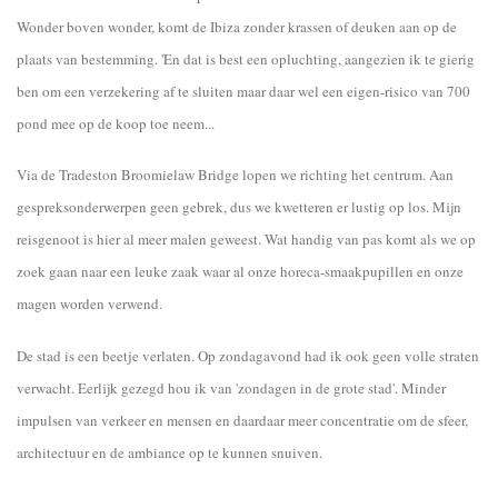
Wonder boven wonder, komt de Ibiza zonder krassen of deuken aan op de
plaats van bestemming. 'En dat is best een opluchting, aangezien ik te gierig
ben om een verzekering af te sluiten maar daar wel een eigen-risico van 700
pond mee op de koop toe neem...
Via de Tradeston Broomielaw Bridge lopen we richting het centrum. Aan
gespreksonderwerpen geen gebrek, dus we kwetteren er lustig op los. Mijn
reisgenoot is hier al meer malen geweest. Wat handig van pas komt als we op
zoek gaan naar een leuke zaak waar al onze horeca-smaakpupillen en onze
magen worden verwend.
De stad is een beetje verlaten. Op zondagavond had ik ook geen volle straten
verwacht. Eerlijk gezegd hou ik van 'zondagen in de grote stad'. Minder
impulsen van verkeer en mensen en daardaar meer concentratie om de sfeer,
architectuur en de ambiance op te kunnen snuiven.