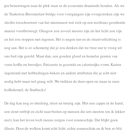
per benenwagen naar de plek waar ze de economie draaiende houden. Als we
de Tradeston-Broomielaw bridge voor voetgangers zijn overgestoken zijn we
slechts toeschouwers van het mierennest wat zich op een nochtans geordende
manier voortbeweegt. Glasgow zou zoveel mooier zijn als het licht zou zijn
en het zou stoppen met regenen. Het is negen uur en de straatverlichting is
nog aan. Het is zo schemerig dat je zou denken dat we twee uur te vroeg uit
ons bed zijn gerold. Maar dan; een gouden gloed en hemelse geuren van
verse koffie en broodjes. Patisserie in gezonde en calorierijke-vorm. Kasten
ingeruimd met hebbedingen-bekers en andere attributen die je echt niet
nodig hebt maar wel graag wilt. We trekken de deur open en staan in onze
koffiehemel; de Starbucks!
De dag kan nog zo druilerig, triest en treurig zijn. Met een cappu in de hand,
een stout ontbijt en zicht naar buiten op mensen die iets moeten (en ik lekker
niet), kan het leven toch ineens zorgen voor zonneschijn. Dat blijkt geen
illusie. Door de wolken komt echt licht, echte zonneschijn en ik ben zo blij