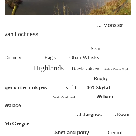
... Monster
van Lochness..
Sean
Oban Whisky..
Connery Hagis..
..Highlands
..Doedelzakken..
Arthur Conan Doyl
Rugby
..
007 Skyfall
geruite rokjes.. ..kilt.
...William
..David Coulthard
Walace..
...Glasgow.. ..Ewan
McGregor
Shetland pony
Gerard