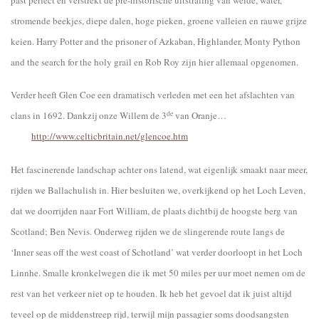
past perfect en verstrekt de pre-historische uitstraling van weide, water,
stromende beekjes, diepe dalen, hoge pieken, groene valleien en rauwe grijze
keien.
Harry Potter and the prisoner of Azkaban, Highlander, Monty Python
and the search for the holy grail en Rob Roy zijn hier allemaal opgenomen.
Verder heeft Glen Coe een dramatisch verleden met een het afslachten van
de
clans in 1692. Dankzij onze Willem de 3
van Oranje…
http://www.celticbritain.net/glencoe.htm
Het fascinerende landschap achter ons latend, wat eigenlijk smaakt naar meer,
rijden we Ballachulish in. Hier besluiten we, overkijkend op het Loch Leven,
dat we doorrijden naar Fort William, de plaats dichtbij de hoogste berg van
Scotland; Ben Nevis. Onderweg rijden we de slingerende route langs de
‘Inner seas off the west coast of Schotland’ wat verder doorloopt in het Loch
Linnhe. Smalle kronkelwegen die ik met 50 miles per uur moet nemen om de
rest van het verkeer niet op te houden. Ik heb het gevoel dat ik juist altijd
teveel op de middenstreep rijd, terwijl mijn passagier soms doodsangsten