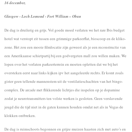
16 december,
Glasgow - Loch Lomond - Fort William – Oban
De dag is druilerig en grijs. Vol goede moed verlaten we het rare Ibis budget
hotel wat verstopt zit tussen een grimmige parkeerflat, bioscoop en de kliko-
zone. Het zou een mooie filmlocatie zijn geweest als je een reconstructie van
een Amerikaanse schietpartij bij een godvergeten mall zou willen maken. We
lopen over het verlaten parkeerterrein en moeten opletten dat we bij het
oversteken eerst naar links kijken ipv het aangeleerde rechts. Er komt zoals
gister geen tellende mannenstem uit de ventilatieschachten van het bingo-
complex. De arcade met flikkerende lichtjes die inspelen op je dopamine
zodat je neurotransmitters ten volste werken is gesloten. Geen verslavende
jeugd die de tijd niet in de gaten kunnen houden omdat net als in Vegas de
klokken ontbreken.
De dag is ruimschoots begonnen en grijze muizen haasten zich met auto’s en