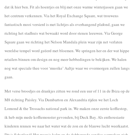
dat ik hier ben. Fit als hoentjes en blij met onze warme winterjassen gaan we
het centrum verkennen. Via het Royal Exchange Square, wat trouwens
fantastisch mooi versierd is met lichtjes als overhangend plafond, gaan we
richting het stadhuis wat bewaakt word door stenen leeuwen. Via George
Square gaan we richting het Nelson Mandala plein waar zijn net verlaten
wereldse tempel word geëerd met bloemen. We springen her en der wat hippe
retailers binnen om design en nog meer hebbedingen te bekijken. We halen
nog wat speciale thee voor ‘muoike’ Aaltje waar we overmorgen zullen langs
gaan.
Met verse broodjes en drankjes zitten we rond een uur of 11 in de Ibiza op de
M8 richting Paisley. Via Dumbarton en Alexandria rijden we het Loch
Lomond & the Trossachs national park in. We maken onze eerste koffiestop,
ik heb mijn mede koffiemonster gevonden, bij Duck Bay. Als enthousiaste
kinderen rennen we naar het water wat de zon en de blauwe lucht weerkaatst.
Dit is Schotland!
Het meer is kalm en de dobberende eendjes vermaken zich